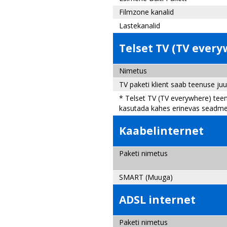
Filmzone kanalid
Lastekanalid
Telset TV (TV ever
Nimetus
TV paketi klient saab teenuse ju
* Telset TV (TV everywhere) teen
kasutada kahes erinevas seadme
Kaabelinternet
Paketi nimetus
SMART (
Muuga)
ADSL internet
Paketi nimetus