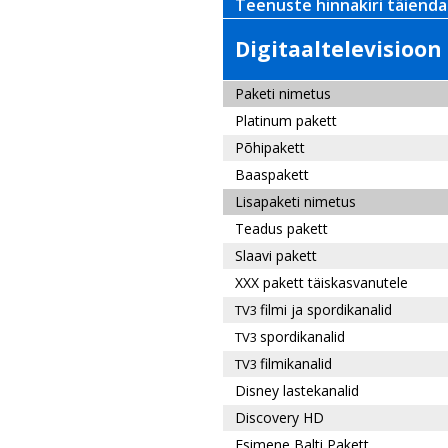
Teenuste hinnakiri täienda
Digitaaltelevisioon 
Paketi nimetus
Platinum pakett
Põhipakett
Baaspakett
Lisapaketi nimetus
Teadus pakett
Slaavi pakett
XXX pakett täiskasvanutele
filmi ja spordikanalid
TV3
spordikanalid
TV3
filmikanalid
TV3
Disney lastekanalid
Discovery HD
Esimene Balti Pakett