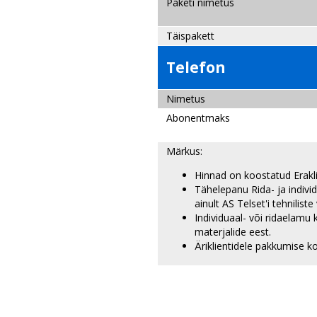
Paketi nimetus
Täispa
Telefon
Nimetus
Abonentmaks
Märkus:
Hinnad on koostatud
Tähelepanu Rida- ja individ
ainult AS Telset'i tehnilist
Individuaal- või ridaelamu 
materjalide eest.
Äriklientidele pakkum