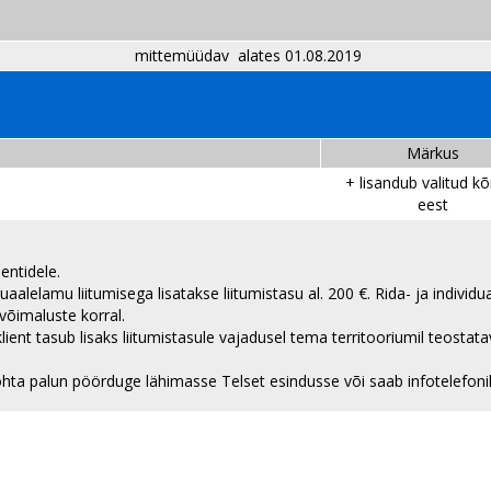
kett
mittemüüdav​ alates 01.08.2019
Märkus
+ lisandub valitud k
eest
 Eraklientidele.
uaalelamu liitumisega lisatakse liitumistasu al. 200 €. Rida- ja individ
e võimaluste korral.
klient tasub lisaks liitumistasule vajadusel tema territooriumil teosta
ise kohta palun pöörduge lähimasse Telset esindusse või s