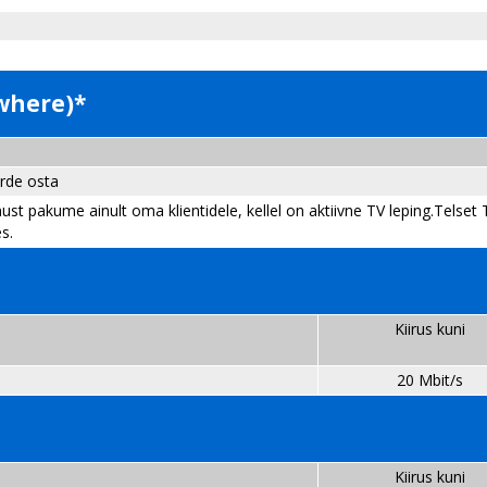
ywhere)*
urde osta
ust pakume ainult oma klientidele, kellel on aktiivne TV leping.Telse
s.
Kiirus kuni
20 Mbit/s
Kiirus kuni