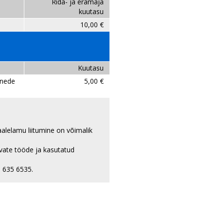
Rida- ja eramaja
kuutasu
10,00 €
Kuutasu
õnede
5,00 €
uaalelamu liitumine on võimalik
tavate tööde ja kasutatud
aab infotelefonil 635 6535.