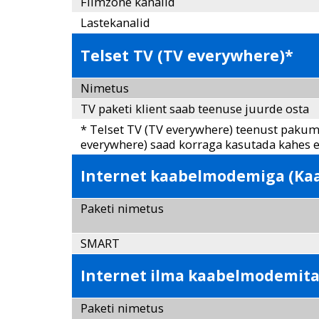
Filmzone kanalid
Lastekanalid
Telset TV (TV everywhere)*
Nimetus
TV paketi klient saab teenuse juurde osta
* Telset TV (TV everywhere) teenust pakume 
everywhere) saad korraga kasutada kahes 
Internet kaabelmodemiga (Kaa
Paketi nimetus
SMART
Internet ilma kaabelmodemita 
Paketi nimetus