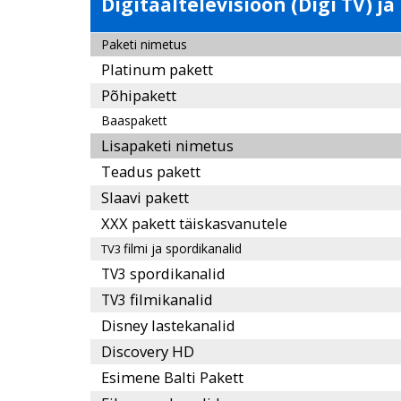
Digitaaltelevisioon (Digi TV) ja
Paketi nimetus
Platinum pakett
Põhipakett
Baaspakett
Lisapaketi nimetus
Teadus pakett
Slaavi pakett
XXX pakett täiskasvanutele
filmi ja spordikanalid
TV3
spordikanalid
TV3
filmikanalid
TV3
Disney lastekanalid
Discovery HD
Esimene Balti Pakett