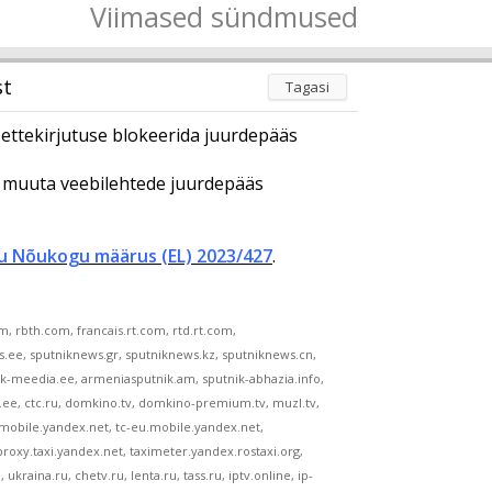
Viimased sündmused
st
Tagasi
e ettekirjutuse blokeerida juurdepääs
g muuta veebilehtede juurdepääs
du Nõukogu määrus (EL) 2023/427
.
om, rbth.com, francais.rt.com, rtd.rt.com,
s.ee, sputniknews.gr, sputniknews.kz, sputniknews.cn,
nik-meedia.ee, armeniasputnik.am, sputnik-abhazia.info,
.ee, ctc.ru, domkino.tv, domkino-premium.tv, muzl.tv,
tc.mobile.yandex.net, tc-eu.mobile.yandex.net,
roxy.taxi.yandex.net, taximeter.yandex.rostaxi.org,
ukraina.ru, chetv.ru, lenta.ru, tass.ru, iptv.online, ip-