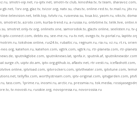
oz.ru, smotri-vip.net, ru-iptv.net, smotri-tv.club, kinoshka.tv, tv.team, sharavoz.com, s
v.gb.net, 1srv.org, glaz.tv, tvizor.org, natv.su, chas.tv, online-red.tv, tv.mail.ru, jitv.ru
nline-television.net, telik.top, tvtvtv.ru, rusvesna.su, tvua.biz, yaom.ru, viks.tv, dom
, smotret.tv, azrotv.com, kurba-trend.ru, a-russia.ru, ontvtime.tv, telik.live, ontivi.
.su, smotret.only-tv.org, onlinetv.one, samorodok.tv, glaztv.online, seelisten.ru, tv-pu
tt-iptv-connect.com, debtv.eu, see-me.ru, ru-tv.net, ovego.tv, tv-portal.ru, laptitv.org,
motrim.ru, tokshow.online, rus24.tv, rubaltic.ru, regnum.ru, ria.ru, vz.ru, rt.rs, orien
-neo.org, katehon.ru, katehon.com, vgtrk.com, vgtrk.ru, rtr-planeta.com, rtr-planeta.ru
news.de, sputnikglobe.com, sputniknews.lat, spnfa.ir, sputnik.af, sputniknewsbr.com
al.surge.ch, uiptv.do.am, iptv-org.github.io, aflaxtv.net, rtr-vesti.ru, iceflashott.com
iptvlive.online, iptvload.com, iptvrockers.com, iptvtheater.com, iptvtune.com, lemo
utions.net, tellyflix.com, worthystream.com, iptv-original.com, iptvgarden.com, ptv
u, tass.com, 1prime.ru, inosmi.ru, arctic.ru, pressmia.ru, tok.media, rossiyasego
e.tv, tv-novosti.ru, russkie.org, novopressa.ru, novorossiia.ru