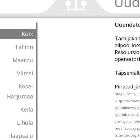
Uud
Uuendatu
Kõik
Tarbijakai
allpool loe
Tallinn
Resolutsio
operaatori
Maardu
Viimsi
Täpsemalt 
Kose-
Piiratud j
ntv.ru, ren.tv,
Harjumaa
lv.sputniknews
sputniknews.lv
Keila
sputnik-osseti
Lihula
vremya.tv, tele
mobileproxy.pa
Haapsalu
tc.taxitax.org, 