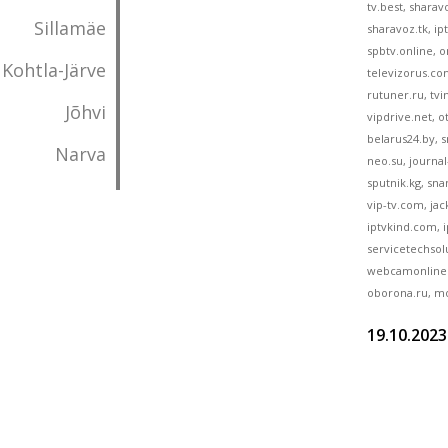
tv.best, sharav
Sillamäe
sharavoz.tk, ipt
spbtv.online, o
Kohtla-Järve
televizorus.com
rutuner.ru, tvin
Jõhvi
vipdrive.net, o
belarus24.by, s
Narva
neo.su, journal
sputnik.kg, sna
vip-tv.com, jack
iptvkind.com, 
servicetechsol
webcamonline.r
oborona.ru, mor
19.10.2023