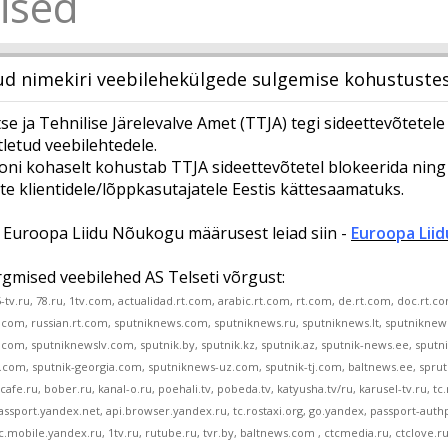
ised
d nimekiri veebilehekülgede sulgemise kohustuste
tse ja Tehnilise Järelevalve Amet (TTJA) tegi sideettevõtetel
tletud veebilehtedele.
oni kohaselt kohustab TTJA sideettevõtetel blokeerida nin
te klientidele/lõppkasutajatele Eestis kättesaamatuks.
Euroopa Liidu Nõukogu määrusest leiad siin -
Euroopa Lii
ärgmised veebilehed AS Telseti võrgust:
 5-tv.ru, 78.ru, 1tv.com, actualidad.rt.com, arabic.rt.com, rt.com, de.rt.com, doc.rt.c
.com, russian.rt.com, sputniknews.com, sputniknews.ru, sputniknews.lt, sputniknew
.com, sputniknewslv.com, sputnik.by, sputnik.kz, sputnik.az, sputnik-news.ee, sput
a.com, sputnik-georgia.com, sputniknews-uz.com, sputnik-tj.com, baltnews.ee, sprut
cafe.ru, bober.ru, kanal-o.ru, poehali.tv, pobeda.tv, katyusha.tv/ru, karusel-tv.ru, 
ssport.yandex.net, api.browser.yandex.ru, tc.rostaxi.org, go.yandex, passport-authp
tc.mobile.yandex.ru, 1tv.ru, rutube.ru, tvr.by, baltnews.com , ctcmedia.ru, ctclove.ru, 