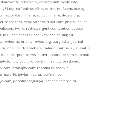
haravoz.tv, telecola.tv, onlinetv.link, fox-tv.info,
, tv54.top, tvrf.online, efir-tv.online, tv-rf.com, oxe.by,
atv.net, tvplusonline.ru, spbtvonline.ru, dozatv.org,
net, spbtv.com, debilizator.tv, ruxet.com, glaz-ok.online,
lt.com, tvc.ru, rustv.xyz, gentv.cc, tvset.cc, tivix.co,
 tv.ru.net, peers.tv, oneliketv.net, cbilling.eu,
talreview.su, orientalreview.org, tsargrad.tv, journal-
, rtde.life, rtde.website, radiosputnik.ria.ru, sputnik.tj,
.br, hindi.sputniknews.in, 1tvrus.com, 1tv.com.ru, smotri-
, iptv.bz, iptv.country, iptvfarm.net, iptvforest.com,
tv.com, orbit-iptv.com, roomba.tv, see-tv.eu,
farm.world, iptvfarm.co.za, iptvfarm.com,
dnya.com, россиясегодня.рф, nationaldefense.ru,