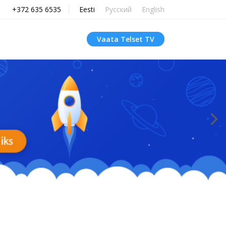
+372 635 6535
Eesti
Русский
English
Vaata Telset TV