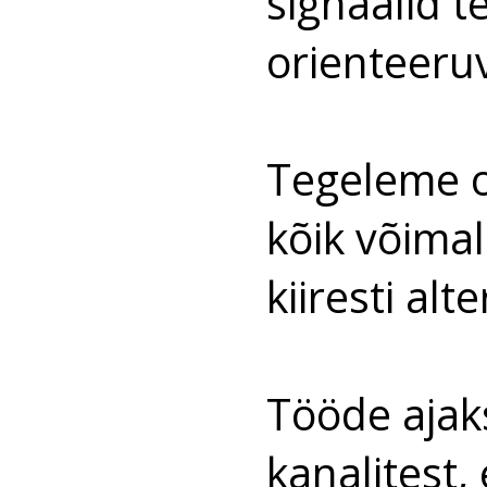
signaalid t
orienteeruv
Tegeleme o
kõik võimal
kiiresti alt
Tööde ajaks
kanalitest