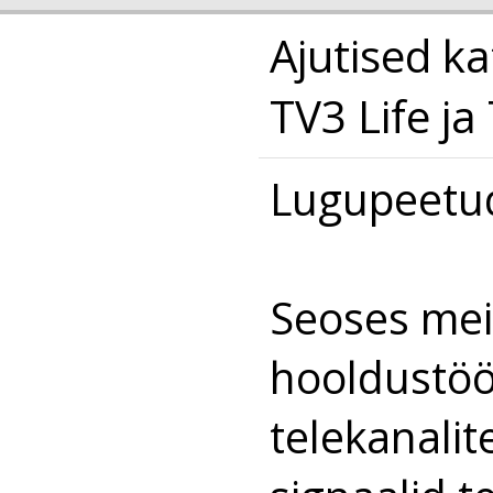
Ajutised ka
TV3 Life ja
Lugupeetud
Seoses meie
hooldustööd
telekanalit