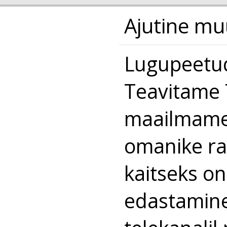
Ajutine mu
Lugupeetud
Teavitame T
maailmamei
omanike ra
kaitseks o
edastamine 