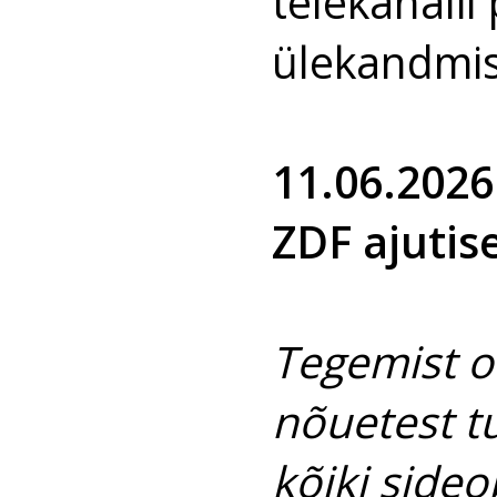
telekanali
ülekandmis
11.06.2026
ZDF ajutis
Tegemist o
nõuetest t
kõiki sideo