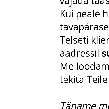
vajada taas
Kui peale h
tavapärasel
Telseti kli
aadressil
s
Me loodame
tekita Teil
Täname mõi