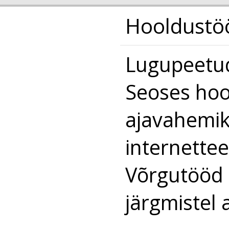
Hooldustöö
Lugupeetud
Seoses hoo
ajavahemik
internettee
Võrgutööd 
järgmistel 