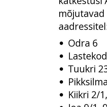
katkestusi 
mõjutavad 
aadressitel
Odra 6
Lastekod
Tuukri 23
Pikksilma
Kiikri 2/1