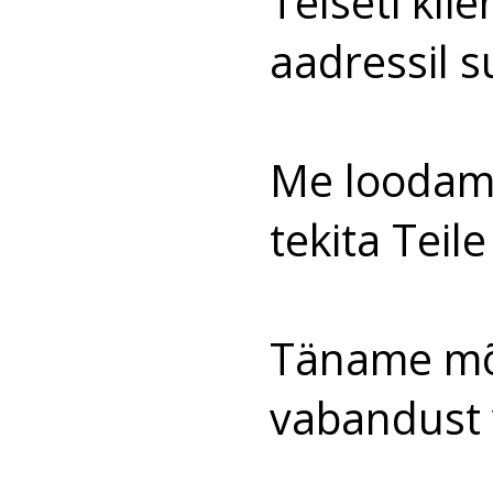
Telseti kli
aadressil
s
Me loodame
tekita Teil
Täname mõi
vabandust 