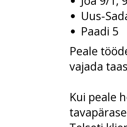
Joa 9/1, 
Uus-Sad
Paadi 5
Peale tööd
vajada taas
Kui peale h
tavapärasel