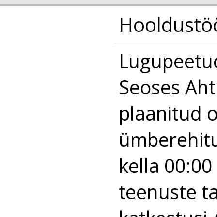
Hooldustö
Lugupeetud
Seoses Aht
plaanitud o
ümberehitu
kella 00:00 
teenuste t