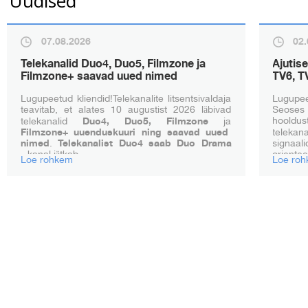
Uudised
07.08.2026
02.
Telekanalid Duo4, Duo5, Filmzone ja
Ajutis
Filmzone+ saavad uued nimed
TV6, T
Lugupeetud kliendid!Telekanalite litsentsivaldaja
Lugupee
teavitab, et alates 10 augustist 2026 läbivad
Seose
hooldu
telekanalid
Duo4, Duo5, Filmzone
ja
Filmzone+ uuenduskuuri ning saavad uued
telekan
nimed
.
Telekanalist Duo4 saab Duo Drama
signa
-
kanal jätkab ...
orientee
Loe rohkem
Loe ro
Tegeleme