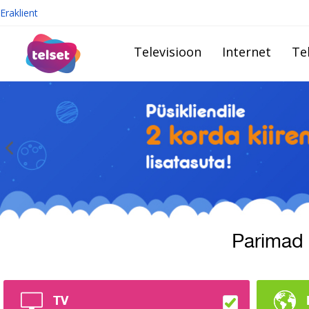
Eraklient
Televisioon
Internet
Te
Parimad
TV