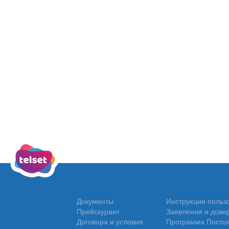
Документы
Инструĸции польз
Прейскурант
Заявления и дове
Договора и условия
Программа Постоя