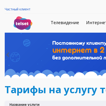
Частный клиент
Телевидение
Интерне
Тарифы на услугу 
Название услуги