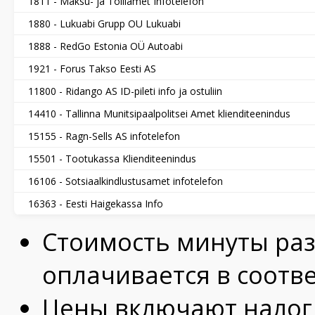
1811 - Maksu- ja Tolliamet Infotelefon
1880 - Lukuabi Grupp OU Lukuabi
1888 - RedGo Estonia OÜ Autoabi
1921 - Forus Takso Eesti AS
11800 - Ridango AS ID-pileti info ja ostuliin
14410 - Tallinna Munitsipaalpolitsei Amet klienditeenindus
15155 - Ragn-Sells AS infotelefon
15501 - Tootukassa Klienditeenindus
16106 - Sotsiaalkindlustusamet infotelefon
16363 - Eesti Haigekassa Info
Стоимость минуты раз
оплачивается в соотве
Цены включают налог 