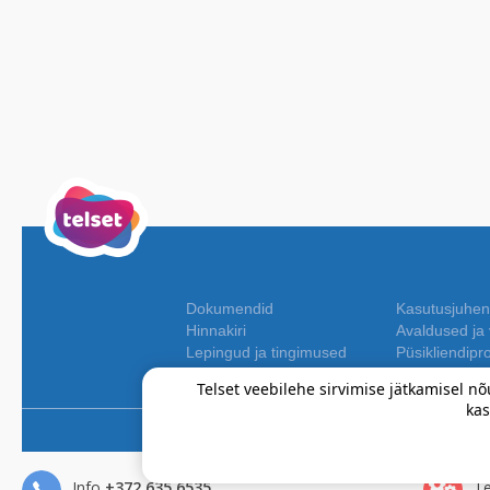
Dokumendid
Kasutusjuhen
Hinnakiri
Avaldused ja v
Lepingud ja tingimused
Püsikliendip
Telset veebilehe sirvimise jätkamisel
ka
Info
+372 635 6535
Te