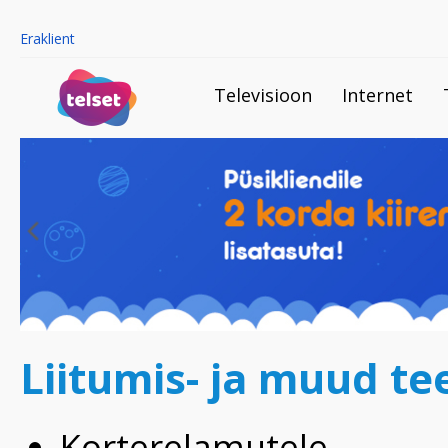
Eraklient
Televisioon
Internet
Liitumis- ja muud tee
Korterelamutele