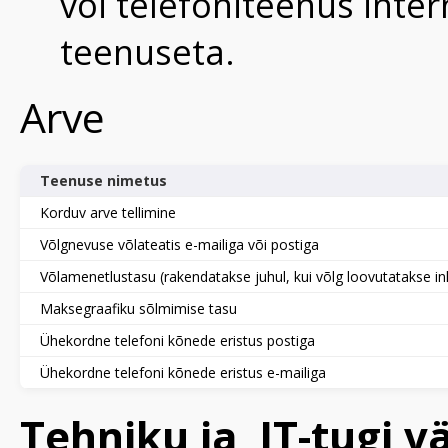
või telefoniteenus inter
teenuseta.
Arve
Teenuse nimetus
Korduv arve tellimine
Võlgnevuse võlateatis e-mailiga või postiga
Võlamenetlustasu (rakendatakse juhul, kui võlg loovutatakse in
Maksegraafiku sõlmimise tasu
Ühekordne telefoni kõnede eristus postiga
Ühekordne telefoni kõnede eristus e-mailiga
Tehniku ja IT-tugi v