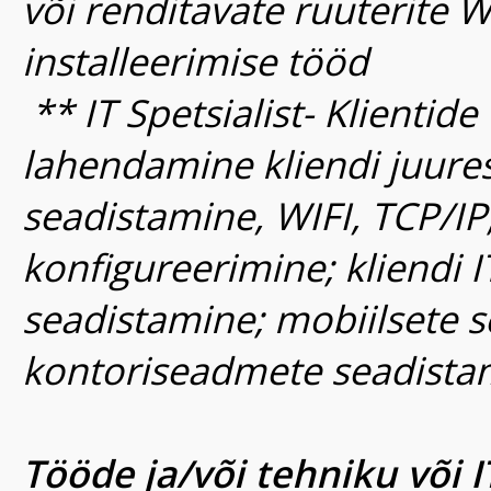
või renditavate ruuterite W
installeerimise tööd
** IT Spetsialist- Klientide
lahendamine kliendi juure
seadistamine, WIFI, TCP/IP;
konfigureerimine; kliendi 
seadistamine; mobiilsete 
kontoriseadmete seadista
Tööde ja/või tehniku või I