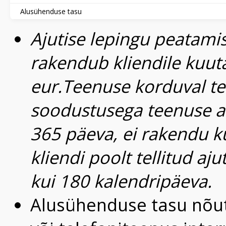
Alusühenduse tasu
Ajutise lepingu peatami
rakendub kliendile kuu
eur.
Teenuse korduval tel
soodustusega teenuse a
365 päeva, ei rakendu k
kliendi poolt tellitud a
kui 180 kalendripäeva.
Alusühenduse tasu nõutak