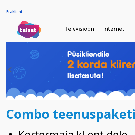
Eraklient
Televisioon
Internet
Combo teenuspaket
Kortermaja klientidele