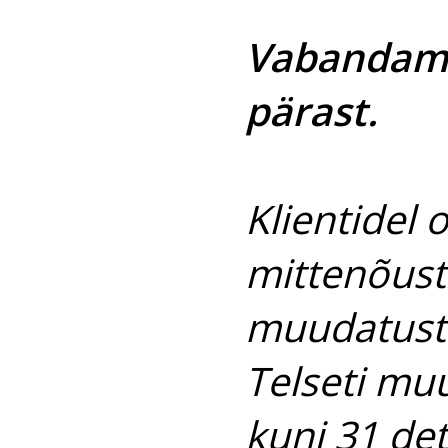
Vabandame
pärast.
Klientidel
mittenõust
muudatuste 
Telseti mu
kuni 31 det