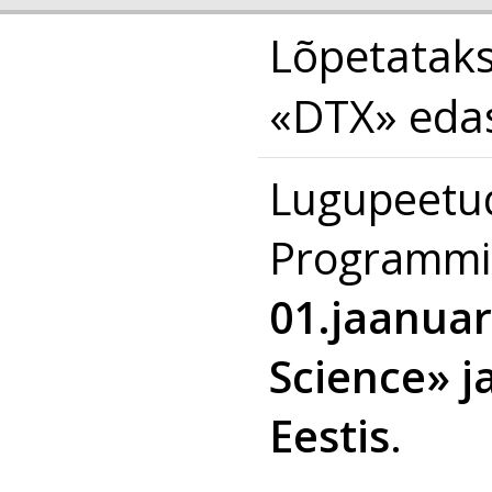
Lõpetataks
«DTX» eda
Lugupeetud
Programmi 
01.jaanuar
Science» j
Eestis
.